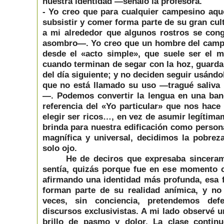
nuestra identidad —señaló la profesora.
- Yo creo que para cualquier campesino aqu
subsistir y comer forma parte de su gran cul
a mi alrededor que algunos rostros se cong
asombro—. Yo creo que un hombre del camp
desde el «acto simple», que suele ser el má
cuando terminan de segar con la hoz, guardan
del día siguiente; y no deciden seguir usándo
que no está llamado su uso —tragué saliva
—. Podemos convertir la lengua en una band
referencia del «Yo particular» que nos hace 
elegir ser ricos…, en vez de asumir legítima
brinda para nuestra edificación como persona
magnífica y universal, decidimos la pobre
solo ojo.
He de deciros que expresaba sincera
sentía, quizás porque fue en ese momento
afirmando una identidad más profunda, esa 
forman parte de su realidad anímica, y no
veces, sin conciencia, pretendemos de
discursos exclusivistas. A mi lado observé u
brillo de pasmo y dolor. La clase contin