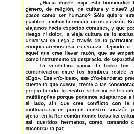
¿Hacia dónde viaja está humanidad t
género, de religión, de cultura y clase?
pasos como ser humano? Sólo quiero nutr
pueblos, hechos hermanos en mi corazón. Sen
viajamos hacia espacios comunes, y que pod
riesgo ni dolor, la vieja cultura de lo exclu
universal se llega a través de lo particul
conquistaremos esa esperanza, dejando a u
aquel que cree llevar razón, que se empeña
como instrumento de desprecio, de separativ
La verdadera causa de todos los p
comunicación entre los hombres reside en
«Ego». Ese «Yo-idea», ese «Yo-bandera» pret
cueste lo que cueste, frente a las considera
propio herido, la cicatriz soberbia de los a
multilingües porque podemos adaptarnos a 
al lado, sin que cree conflicto con la 
multicoronarios porque nuestro corazón 
ajeno, en la flor común donde todas las cultu
así, queridos hermanos, como, tomando c
encontrar la paz.