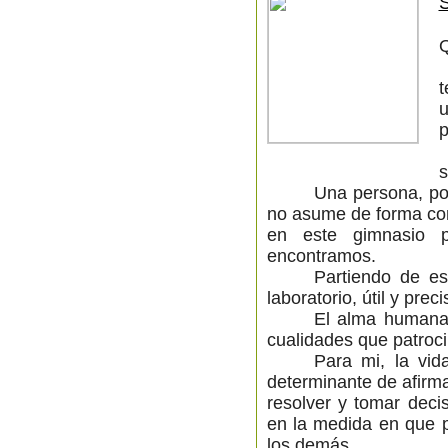
t
u
p
s
Una persona, po
no asume de forma cons
en este gimnasio p
encontramos.
Partiendo de es
laboratorio, útil y pre
El alma humana 
cualidades que patroci
Para mi, la vid
determinante de afirm
resolver y tomar decis
en la medida en que 
los demás.