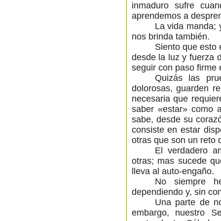
inmaduro sufre cuan
aprendemos a desprend
La vida manda; y
nos brinda también.
Siento que esto 
desde la luz y fuerza
seguir con paso firme 
Quizás las pr
dolorosas, guarden 
necesaria que requier
saber «estar» como 
sabe, desde su corazó
consiste en estar dis
otras que son un reto 
El verdadero a
otras; mas sucede qu
lleva al auto-engaño.
No siempre hem
dependiendo y, sin co
Una parte de nos
embargo, nuestro S