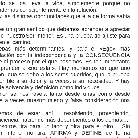
do se los lleva la vida, simplemente porque no
ernos conscientemente en la relación.
 las distintas oportunidades que ella de forma sabia
es un
gran sentido que debe
mo
s aprender a apreciar
 de
n
u
estro
Ser interior. Es una prueba de ajuste para
en el camino.
uebas más determinantes, y para el «Ego» más
relación con la independencia y la CONSECUENCIA
e el proceso por el que pasamos. Es tan importante
aprender a «no estar». Hay momentos en que uno
n, que se debe a los seres queridos, que la prueba
ponible a su dolor y, a veces, a su necesidad. Y hay
de solvencia y definición como individuos.
mor se nos revela tanto desde unas como desde
e a veces nuestro miedo y falsa consideración nos
os de estar ahí.... resolviendo, protegiendo,
nciencia, haciendo más dependientes a los demás....
otros tira para un lado y otra para el otro.... Sin
er interior no tira: AFIRMA y DEFINE de forma